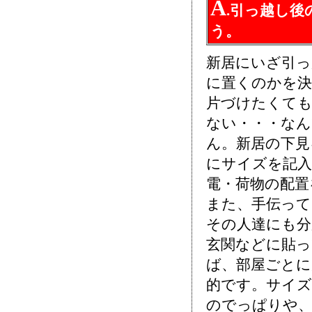
A
.引っ越し
う。
新居にいざ引
に置くのかを
片づけたくても
ない・・・な
ん。新居の下見
にサイズを記入
電・荷物の配置
また、手伝っ
その人達にも
玄関などに貼
ば、部屋ごとに
的です。サイズ
のでっぱりや