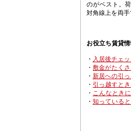
のがベスト。荷
対角線上を両手
お役立ち賃貸情報 
・
入居後チェッ
・
敷金がたくさ
・
新居への引っ
・
引っ越すと
・
こんなときに
・
知っていると