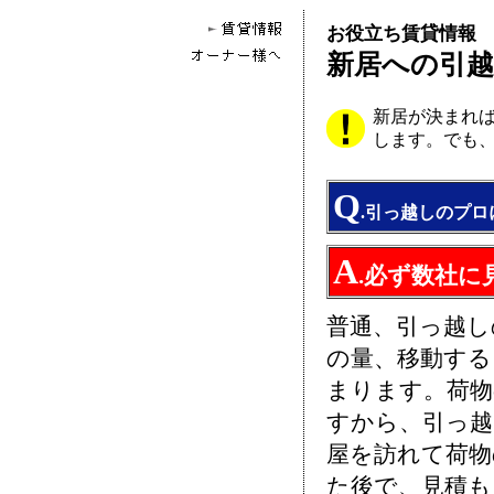
お役立ち賃貸情報
新居への引
新居が決まれ
します。でも
Q
.引っ越しのプ
A
.必ず数社
普通、引っ越し
の量、移動する
まります。荷物
すから、引っ越
屋を訪れて荷物
た後で、見積も